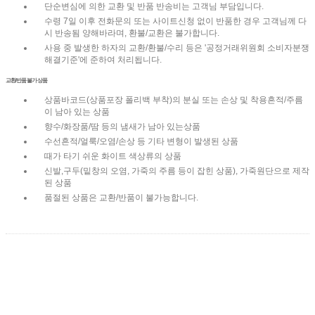
단순변심에 의한 교환 및 반품 반송비는 고객님 부담입니다.
수령 7일 이후 전화문의 또는 사이트신청 없이 반품한 경우 고객님께 다
시 반송됨 양해바라며, 환불/교환은 불가합니다.
사용 중 발생한 하자의 교환/환불/수리 등은 '공정거래위원회 소비자분쟁
해결기준'에 준하여 처리됩니다.
교환/반품 불가 상품
상품바코드(상품포장 폴리백 부착)의 분실 또는 손상 및 착용흔적/주름
이 남아 있는 상품
향수/화장품/땀 등의 냄새가 남아 있는상품
수선흔적/얼룩/오염/손상 등 기타 변형이 발생된 상품
때가 타기 쉬운 화이트 색상류의 상품
신발,구두(밑창의 오염, 가죽의 주름 등이 잡힌 상품), 가죽원단으로 제작
된 상품
품절된 상품은 교환/반품이 불가능합니다.